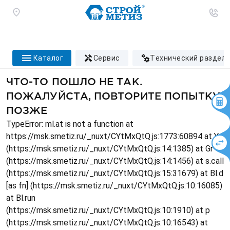
каталог
сервис
технический раздел
ЧТО-ТО ПОШЛО НЕ ТАК.
ПОЖАЛУЙСТА, ПОВТОРИТЕ ПОПЫТКУ
ПОЗЖЕ
TypeError: ml.at is not a function at
https://msk.smetiz.ru/_nuxt/CYtMxQtQ.js:1773:60894 at Ys
(https://msk.smetiz.ru/_nuxt/CYtMxQtQ.js:14:1385) at Gr
(https://msk.smetiz.ru/_nuxt/CYtMxQtQ.js:14:1456) at s.call
(https://msk.smetiz.ru/_nuxt/CYtMxQtQ.js:15:31679) at Bl.d
[as fn] (https://msk.smetiz.ru/_nuxt/CYtMxQtQ.js:10:16085)
at Bl.run
(https://msk.smetiz.ru/_nuxt/CYtMxQtQ.js:10:1910) at p
(https://msk.smetiz.ru/_nuxt/CYtMxQtQ.js:10:16543) at