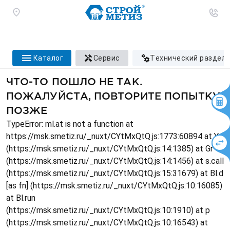
каталог
сервис
технический раздел
ЧТО-ТО ПОШЛО НЕ ТАК.
ПОЖАЛУЙСТА, ПОВТОРИТЕ ПОПЫТКУ
ПОЗЖЕ
TypeError: ml.at is not a function at
https://msk.smetiz.ru/_nuxt/CYtMxQtQ.js:1773:60894 at Ys
(https://msk.smetiz.ru/_nuxt/CYtMxQtQ.js:14:1385) at Gr
(https://msk.smetiz.ru/_nuxt/CYtMxQtQ.js:14:1456) at s.call
(https://msk.smetiz.ru/_nuxt/CYtMxQtQ.js:15:31679) at Bl.d
[as fn] (https://msk.smetiz.ru/_nuxt/CYtMxQtQ.js:10:16085)
at Bl.run
(https://msk.smetiz.ru/_nuxt/CYtMxQtQ.js:10:1910) at p
(https://msk.smetiz.ru/_nuxt/CYtMxQtQ.js:10:16543) at