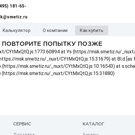
(495) 181-65-
k@smetiz.ru
калькулятор
о компании
как купить
, ПОВТОРИТЕ ПОПЫТКУ ПОЗЖЕ
_nuxt/CYtMxQtQ.js:1773:60894 at Ys (https://msk.smetiz.ru/_nux
(https://msk.smetiz.ru/_nuxt/CYtMxQtQ.js:15:31679) at Bl.d [as
 p (https://msk.smetiz.ru/_nuxt/CYtMxQtQ.js:10:16543) at s.sch
u (https://msk.smetiz.ru/_nuxt/CYtMxQtQ.js:15:31880)
СЕРВИС
КАТАЛОГ
Доставка
Анкеры