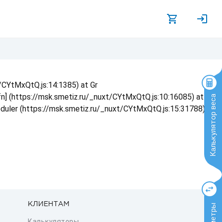
t/CYtMxQtQ.js:14:1385) at Gr
 fn] (https://msk.smetiz.ru/_nuxt/CYtMxQtQ.js:10:16085) at
Калькулятор веса
eduler (https://msk.smetiz.ru/_nuxt/CYtMxQtQ.js:15:31788) at
КЛИЕНТАМ
Калькуляторы