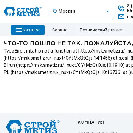
8 
55
Москва
ms
каталог
сервис
технический раздел
ЧТО-ТО ПОШЛО НЕ ТАК. ПОЖАЛУЙСТА
TypeError: ml.at is not a function at https://msk.smetiz.ru/
(https://msk.smetiz.ru/_nuxt/CYtMxQtQ.js:14:1456) at s.call 
Bl.run (https://msk.smetiz.ru/_nuxt/CYtMxQtQ.js:10:1910) at
PL (https://msk.smetiz.ru/_nuxt/CYtMxQtQ.js:10:16736) at $
КОМПАНИЯ
История компании