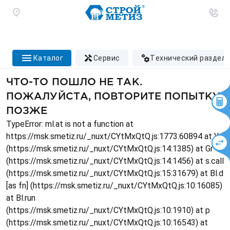
каталог
сервис
технический раздел
ЧТО-ТО ПОШЛО НЕ ТАК.
ПОЖАЛУЙСТА, ПОВТОРИТЕ ПОПЫТКУ
ПОЗЖЕ
TypeError: ml.at is not a function at
https://msk.smetiz.ru/_nuxt/CYtMxQtQ.js:1773:60894 at Ys
(https://msk.smetiz.ru/_nuxt/CYtMxQtQ.js:14:1385) at Gr
(https://msk.smetiz.ru/_nuxt/CYtMxQtQ.js:14:1456) at s.call
(https://msk.smetiz.ru/_nuxt/CYtMxQtQ.js:15:31679) at Bl.d
[as fn] (https://msk.smetiz.ru/_nuxt/CYtMxQtQ.js:10:16085)
at Bl.run
(https://msk.smetiz.ru/_nuxt/CYtMxQtQ.js:10:1910) at p
(https://msk.smetiz.ru/_nuxt/CYtMxQtQ.js:10:16543) at