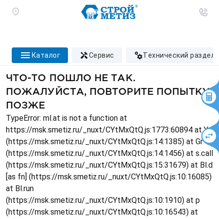
каталог
сервис
технический раздел
ЧТО-ТО ПОШЛО НЕ ТАК.
ПОЖАЛУЙСТА, ПОВТОРИТЕ ПОПЫТКУ
ПОЗЖЕ
TypeError: ml.at is not a function at
https://msk.smetiz.ru/_nuxt/CYtMxQtQ.js:1773:60894 at Ys
(https://msk.smetiz.ru/_nuxt/CYtMxQtQ.js:14:1385) at Gr
(https://msk.smetiz.ru/_nuxt/CYtMxQtQ.js:14:1456) at s.call
(https://msk.smetiz.ru/_nuxt/CYtMxQtQ.js:15:31679) at Bl.d
[as fn] (https://msk.smetiz.ru/_nuxt/CYtMxQtQ.js:10:16085)
at Bl.run
(https://msk.smetiz.ru/_nuxt/CYtMxQtQ.js:10:1910) at p
(https://msk.smetiz.ru/_nuxt/CYtMxQtQ.js:10:16543) at