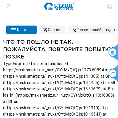
каталог
сервис
технический раздел
ЧТО-ТО ПОШЛО НЕ ТАК.
ПОЖАЛУЙСТА, ПОВТОРИТЕ ПОПЫТКУ
ПОЗЖЕ
TypeError: ml.at is not a function at
https://msk.smetiz.ru/_nuxt/CYtMxQtQ.js:1773:60894 at Ys
(https://msk.smetiz.ru/_nuxt/CYtMxQtQ.js:14:1385) at Gr
(https://msk.smetiz.ru/_nuxt/CYtMxQtQ.js:14:1456) at s.call
(https://msk.smetiz.ru/_nuxt/CYtMxQtQ.js:15:31679) at Bl.d
[as fn] (https://msk.smetiz.ru/_nuxt/CYtMxQtQ.js:10:16085)
at Bl.run
(https://msk.smetiz.ru/_nuxt/CYtMxQtQ.js:10:1910) at p
(https://msk.smetiz.ru/_nuxt/CYtMxQtQ.js:10:16543) at