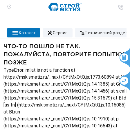
каталог
сервис
технический раздел
ЧТО-ТО ПОШЛО НЕ ТАК.
ПОЖАЛУЙСТА, ПОВТОРИТЕ ПОПЫТКУ
ПОЗЖЕ
TypeError: ml.at is not a function at
https://msk.smetiz.ru/_nuxt/CYtMxQtQ.js:1773:60894 at Ys
(https://msk.smetiz.ru/_nuxt/CYtMxQtQ.js:14:1385) at Gr
(https://msk.smetiz.ru/_nuxt/CYtMxQtQ.js:14:1456) at s.call
(https://msk.smetiz.ru/_nuxt/CYtMxQtQ.js:15:31679) at Bl.d
[as fn] (https://msk.smetiz.ru/_nuxt/CYtMxQtQ.js:10:16085)
at Bl.run
(https://msk.smetiz.ru/_nuxt/CYtMxQtQ.js:10:1910) at p
(https://msk.smetiz.ru/_nuxt/CYtMxQtQ.js:10:16543) at