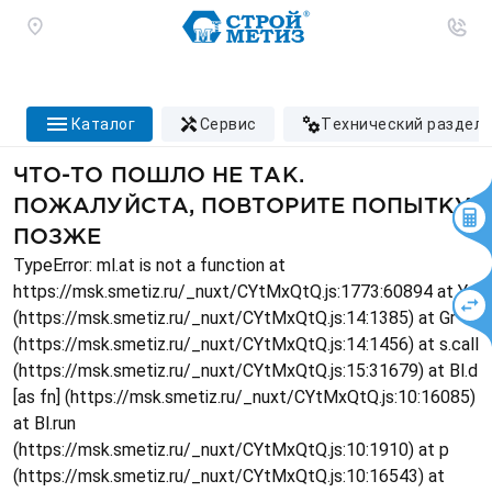
каталог
сервис
технический раздел
ЧТО-ТО ПОШЛО НЕ ТАК.
ПОЖАЛУЙСТА, ПОВТОРИТЕ ПОПЫТКУ
ПОЗЖЕ
TypeError: ml.at is not a function at
https://msk.smetiz.ru/_nuxt/CYtMxQtQ.js:1773:60894 at Ys
(https://msk.smetiz.ru/_nuxt/CYtMxQtQ.js:14:1385) at Gr
(https://msk.smetiz.ru/_nuxt/CYtMxQtQ.js:14:1456) at s.call
(https://msk.smetiz.ru/_nuxt/CYtMxQtQ.js:15:31679) at Bl.d
[as fn] (https://msk.smetiz.ru/_nuxt/CYtMxQtQ.js:10:16085)
at Bl.run
(https://msk.smetiz.ru/_nuxt/CYtMxQtQ.js:10:1910) at p
(https://msk.smetiz.ru/_nuxt/CYtMxQtQ.js:10:16543) at