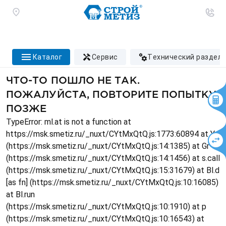
каталог
сервис
технический раздел
ЧТО-ТО ПОШЛО НЕ ТАК.
ПОЖАЛУЙСТА, ПОВТОРИТЕ ПОПЫТКУ
ПОЗЖЕ
TypeError: ml.at is not a function at
https://msk.smetiz.ru/_nuxt/CYtMxQtQ.js:1773:60894 at Ys
(https://msk.smetiz.ru/_nuxt/CYtMxQtQ.js:14:1385) at Gr
(https://msk.smetiz.ru/_nuxt/CYtMxQtQ.js:14:1456) at s.call
(https://msk.smetiz.ru/_nuxt/CYtMxQtQ.js:15:31679) at Bl.d
[as fn] (https://msk.smetiz.ru/_nuxt/CYtMxQtQ.js:10:16085)
at Bl.run
(https://msk.smetiz.ru/_nuxt/CYtMxQtQ.js:10:1910) at p
(https://msk.smetiz.ru/_nuxt/CYtMxQtQ.js:10:16543) at