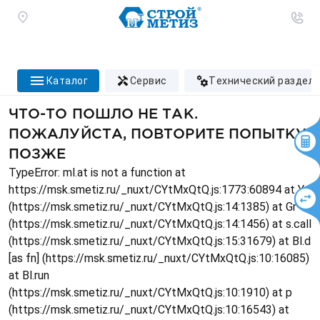
каталог
сервис
технический раздел
ЧТО-ТО ПОШЛО НЕ ТАК.
ПОЖАЛУЙСТА, ПОВТОРИТЕ ПОПЫТКУ
ПОЗЖЕ
TypeError: ml.at is not a function at
https://msk.smetiz.ru/_nuxt/CYtMxQtQ.js:1773:60894 at Ys
(https://msk.smetiz.ru/_nuxt/CYtMxQtQ.js:14:1385) at Gr
(https://msk.smetiz.ru/_nuxt/CYtMxQtQ.js:14:1456) at s.call
(https://msk.smetiz.ru/_nuxt/CYtMxQtQ.js:15:31679) at Bl.d
[as fn] (https://msk.smetiz.ru/_nuxt/CYtMxQtQ.js:10:16085)
at Bl.run
(https://msk.smetiz.ru/_nuxt/CYtMxQtQ.js:10:1910) at p
(https://msk.smetiz.ru/_nuxt/CYtMxQtQ.js:10:16543) at