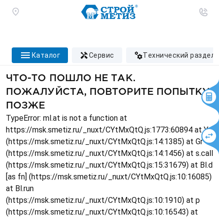
каталог
сервис
технический раздел
ЧТО-ТО ПОШЛО НЕ ТАК.
ПОЖАЛУЙСТА, ПОВТОРИТЕ ПОПЫТКУ
ПОЗЖЕ
TypeError: ml.at is not a function at
https://msk.smetiz.ru/_nuxt/CYtMxQtQ.js:1773:60894 at Ys
(https://msk.smetiz.ru/_nuxt/CYtMxQtQ.js:14:1385) at Gr
(https://msk.smetiz.ru/_nuxt/CYtMxQtQ.js:14:1456) at s.call
(https://msk.smetiz.ru/_nuxt/CYtMxQtQ.js:15:31679) at Bl.d
[as fn] (https://msk.smetiz.ru/_nuxt/CYtMxQtQ.js:10:16085)
at Bl.run
(https://msk.smetiz.ru/_nuxt/CYtMxQtQ.js:10:1910) at p
(https://msk.smetiz.ru/_nuxt/CYtMxQtQ.js:10:16543) at