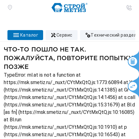
каталог
сервис
технический раздел
ЧТО-ТО ПОШЛО НЕ ТАК.
ПОЖАЛУЙСТА, ПОВТОРИТЕ ПОПЫТКУ
ПОЗЖЕ
TypeError: ml.at is not a function at
https://msk.smetiz.ru/_nuxt/CYtMxQtQ.js:1773:60894 at Ys
(https://msk.smetiz.ru/_nuxt/CYtMxQtQ.js:14:1385) at Gr
(https://msk.smetiz.ru/_nuxt/CYtMxQtQ.js:14:1456) at s.call
(https://msk.smetiz.ru/_nuxt/CYtMxQtQ.js:15:31679) at Bl.d
[as fn] (https://msk.smetiz.ru/_nuxt/CYtMxQtQ.js:10:16085)
at Bl.run
(https://msk.smetiz.ru/_nuxt/CYtMxQtQ.js:10:1910) at p
(https://msk.smetiz.ru/_nuxt/CYtMxQtQ.js:10:16543) at