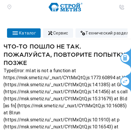
каталог
сервис
технический раздел
ЧТО-ТО ПОШЛО НЕ ТАК.
ПОЖАЛУЙСТА, ПОВТОРИТЕ ПОПЫТКУ
ПОЗЖЕ
TypeError: ml.at is not a function at
https://msk.smetiz.ru/_nuxt/CYtMxQtQ.js:1773:60894 at Ys
(https://msk.smetiz.ru/_nuxt/CYtMxQtQ.js:14:1385) at Gr
(https://msk.smetiz.ru/_nuxt/CYtMxQtQ.js:14:1456) at s.call
(https://msk.smetiz.ru/_nuxt/CYtMxQtQ.js:15:31679) at Bl.d
[as fn] (https://msk.smetiz.ru/_nuxt/CYtMxQtQ.js:10:16085)
at Bl.run
(https://msk.smetiz.ru/_nuxt/CYtMxQtQ.js:10:1910) at p
(https://msk.smetiz.ru/_nuxt/CYtMxQtQ.js:10:16543) at