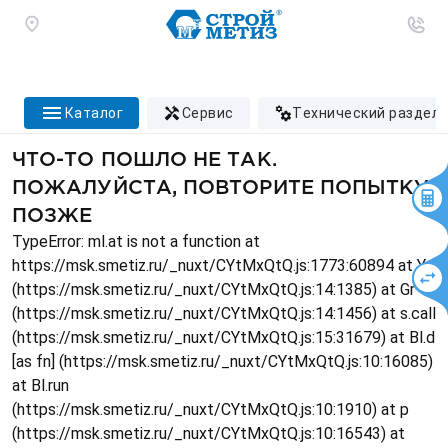
каталог
сервис
технический раздел
ЧТО-ТО ПОШЛО НЕ ТАК.
ПОЖАЛУЙСТА, ПОВТОРИТЕ ПОПЫТКУ
ПОЗЖЕ
TypeError: ml.at is not a function at
https://msk.smetiz.ru/_nuxt/CYtMxQtQ.js:1773:60894 at Ys
(https://msk.smetiz.ru/_nuxt/CYtMxQtQ.js:14:1385) at Gr
(https://msk.smetiz.ru/_nuxt/CYtMxQtQ.js:14:1456) at s.call
(https://msk.smetiz.ru/_nuxt/CYtMxQtQ.js:15:31679) at Bl.d
[as fn] (https://msk.smetiz.ru/_nuxt/CYtMxQtQ.js:10:16085)
at Bl.run
(https://msk.smetiz.ru/_nuxt/CYtMxQtQ.js:10:1910) at p
(https://msk.smetiz.ru/_nuxt/CYtMxQtQ.js:10:16543) at