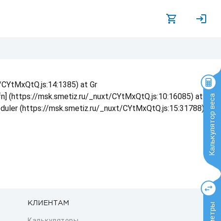
t/CYtMxQtQ.js:14:1385) at Gr
 fn] (https://msk.smetiz.ru/_nuxt/CYtMxQtQ.js:10:16085) at
Калькулятор веса
eduler (https://msk.smetiz.ru/_nuxt/CYtMxQtQ.js:15:31788) at
КЛИЕНТАМ
Калькуляторы