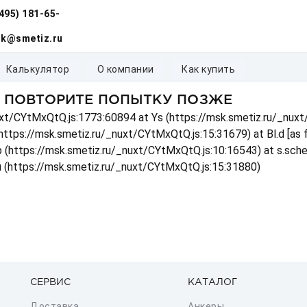
(495) 181-65-
k@smetiz.ru
калькулятор
о компании
как купить
, ПОВТОРИТЕ ПОПЫТКУ ПОЗЖЕ
_nuxt/CYtMxQtQ.js:1773:60894 at Ys (https://msk.smetiz.ru/_nux
(https://msk.smetiz.ru/_nuxt/CYtMxQtQ.js:15:31679) at Bl.d [as
 p (https://msk.smetiz.ru/_nuxt/CYtMxQtQ.js:10:16543) at s.sch
u (https://msk.smetiz.ru/_nuxt/CYtMxQtQ.js:15:31880)
СЕРВИС
КАТАЛОГ
Доставка
Анкеры