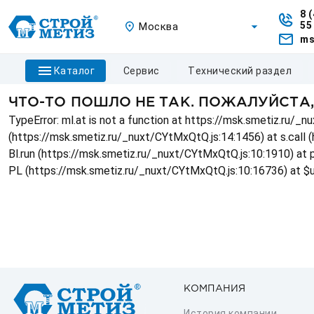
8 
55
Москва
ms
каталог
сервис
технический раздел
ЧТО-ТО ПОШЛО НЕ ТАК. ПОЖАЛУЙСТА
TypeError: ml.at is not a function at https://msk.smetiz.ru/
(https://msk.smetiz.ru/_nuxt/CYtMxQtQ.js:14:1456) at s.call 
Bl.run (https://msk.smetiz.ru/_nuxt/CYtMxQtQ.js:10:1910) at
PL (https://msk.smetiz.ru/_nuxt/CYtMxQtQ.js:10:16736) at $
КОМПАНИЯ
История компании