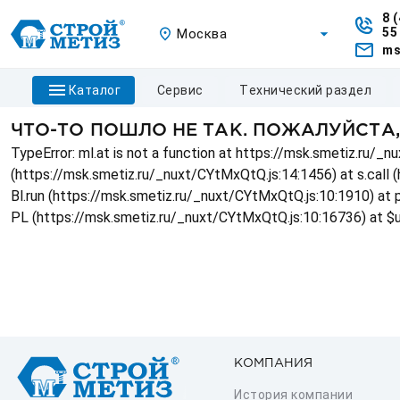
8 
55
Москва
ms
каталог
сервис
технический раздел
ЧТО-ТО ПОШЛО НЕ ТАК. ПОЖАЛУЙСТА
TypeError: ml.at is not a function at https://msk.smetiz.ru/
(https://msk.smetiz.ru/_nuxt/CYtMxQtQ.js:14:1456) at s.call 
Bl.run (https://msk.smetiz.ru/_nuxt/CYtMxQtQ.js:10:1910) at
PL (https://msk.smetiz.ru/_nuxt/CYtMxQtQ.js:10:16736) at $
КОМПАНИЯ
История компании