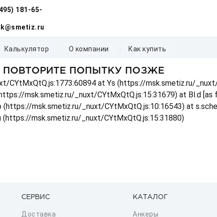
(495) 181-65-
k@smetiz.ru
калькулятор
о компании
как купить
, ПОВТОРИТЕ ПОПЫТКУ ПОЗЖЕ
_nuxt/CYtMxQtQ.js:1773:60894 at Ys (https://msk.smetiz.ru/_nux
(https://msk.smetiz.ru/_nuxt/CYtMxQtQ.js:15:31679) at Bl.d [as
 p (https://msk.smetiz.ru/_nuxt/CYtMxQtQ.js:10:16543) at s.sch
u (https://msk.smetiz.ru/_nuxt/CYtMxQtQ.js:15:31880)
СЕРВИС
КАТАЛОГ
Доставка
Анкеры