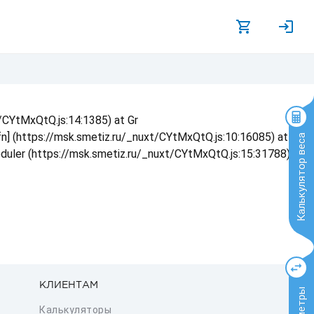
t/CYtMxQtQ.js:14:1385) at Gr
 fn] (https://msk.smetiz.ru/_nuxt/CYtMxQtQ.js:10:16085) at
Калькулятор веса
eduler (https://msk.smetiz.ru/_nuxt/CYtMxQtQ.js:15:31788) at
КЛИЕНТАМ
Калькуляторы