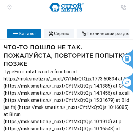
каталог
сервис
технический раздел
ЧТО-ТО ПОШЛО НЕ ТАК.
ПОЖАЛУЙСТА, ПОВТОРИТЕ ПОПЫТКУ
ПОЗЖЕ
TypeError: ml.at is not a function at
https://msk.smetiz.ru/_nuxt/CYtMxQtQ.js:1773:60894 at Ys
(https://msk.smetiz.ru/_nuxt/CYtMxQtQ.js:14:1385) at Gr
(https://msk.smetiz.ru/_nuxt/CYtMxQtQ.js:14:1456) at s.call
(https://msk.smetiz.ru/_nuxt/CYtMxQtQ.js:15:31679) at Bl.d
[as fn] (https://msk.smetiz.ru/_nuxt/CYtMxQtQ.js:10:16085)
at Bl.run
(https://msk.smetiz.ru/_nuxt/CYtMxQtQ.js:10:1910) at p
(https://msk.smetiz.ru/_nuxt/CYtMxQtQ.js:10:16543) at