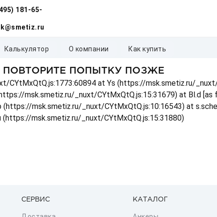
(495) 181-65-
k@smetiz.ru
калькулятор
о компании
как купить
, ПОВТОРИТЕ ПОПЫТКУ ПОЗЖЕ
_nuxt/CYtMxQtQ.js:1773:60894 at Ys (https://msk.smetiz.ru/_nux
(https://msk.smetiz.ru/_nuxt/CYtMxQtQ.js:15:31679) at Bl.d [as
 p (https://msk.smetiz.ru/_nuxt/CYtMxQtQ.js:10:16543) at s.sch
u (https://msk.smetiz.ru/_nuxt/CYtMxQtQ.js:15:31880)
СЕРВИС
КАТАЛОГ
Доставка
Анкеры