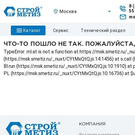
8 
55
Москва
ms
каталог
сервис
технический раздел
ЧТО-ТО ПОШЛО НЕ ТАК. ПОЖАЛУЙСТА
TypeError: ml.at is not a function at https://msk.smetiz.ru/
(https://msk.smetiz.ru/_nuxt/CYtMxQtQ.js:14:1456) at s.call 
Bl.run (https://msk.smetiz.ru/_nuxt/CYtMxQtQ.js:10:1910) at
PL (https://msk.smetiz.ru/_nuxt/CYtMxQtQ.js:10:16736) at $
КОМПАНИЯ
История компании