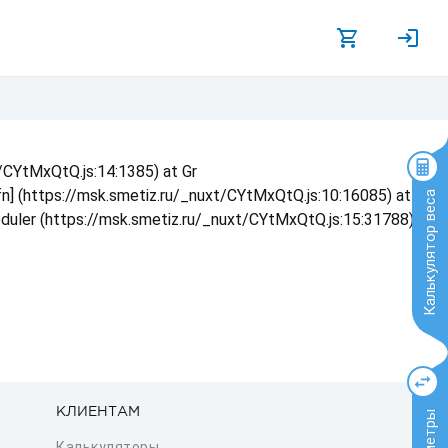
t/CYtMxQtQ.js:14:1385) at Gr
 fn] (https://msk.smetiz.ru/_nuxt/CYtMxQtQ.js:10:16085) at
Калькулятор веса
eduler (https://msk.smetiz.ru/_nuxt/CYtMxQtQ.js:15:31788) at
КЛИЕНТАМ
Калькуляторы