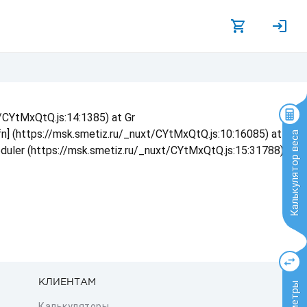
t/CYtMxQtQ.js:14:1385) at Gr
 fn] (https://msk.smetiz.ru/_nuxt/CYtMxQtQ.js:10:16085) at
Калькулятор веса
eduler (https://msk.smetiz.ru/_nuxt/CYtMxQtQ.js:15:31788) at
КЛИЕНТАМ
Калькуляторы