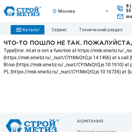
8 
55
Москва
ms
каталог
сервис
технический раздел
ЧТО-ТО ПОШЛО НЕ ТАК. ПОЖАЛУЙСТА
TypeError: ml.at is not a function at https://msk.smetiz.ru/
(https://msk.smetiz.ru/_nuxt/CYtMxQtQ.js:14:1456) at s.call 
Bl.run (https://msk.smetiz.ru/_nuxt/CYtMxQtQ.js:10:1910) at
PL (https://msk.smetiz.ru/_nuxt/CYtMxQtQ.js:10:16736) at $
КОМПАНИЯ
История компании