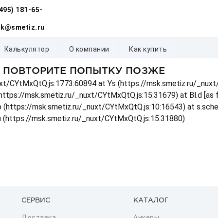
(495) 181-65-
k@smetiz.ru
калькулятор
о компании
как купить
, ПОВТОРИТЕ ПОПЫТКУ ПОЗЖЕ
_nuxt/CYtMxQtQ.js:1773:60894 at Ys (https://msk.smetiz.ru/_nux
(https://msk.smetiz.ru/_nuxt/CYtMxQtQ.js:15:31679) at Bl.d [as
 p (https://msk.smetiz.ru/_nuxt/CYtMxQtQ.js:10:16543) at s.sch
u (https://msk.smetiz.ru/_nuxt/CYtMxQtQ.js:15:31880)
СЕРВИС
КАТАЛОГ
Доставка
Анкеры