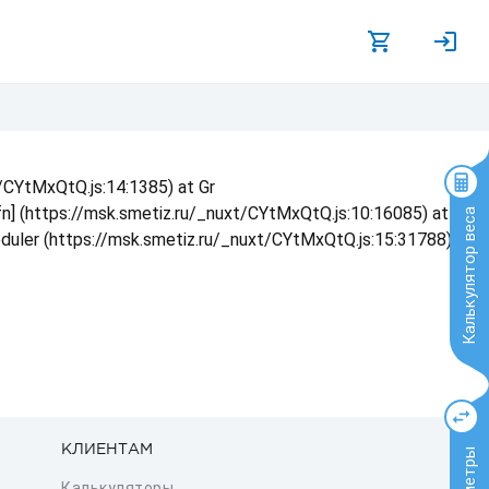
t/CYtMxQtQ.js:14:1385) at Gr
 fn] (https://msk.smetiz.ru/_nuxt/CYtMxQtQ.js:10:16085) at
Калькулятор веса
eduler (https://msk.smetiz.ru/_nuxt/CYtMxQtQ.js:15:31788) at
КЛИЕНТАМ
Калькуляторы