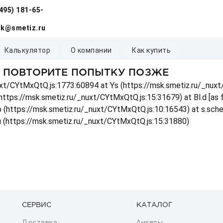
(495) 181-65-
k@smetiz.ru
калькулятор
о компании
как купить
, ПОВТОРИТЕ ПОПЫТКУ ПОЗЖЕ
_nuxt/CYtMxQtQ.js:1773:60894 at Ys (https://msk.smetiz.ru/_nux
(https://msk.smetiz.ru/_nuxt/CYtMxQtQ.js:15:31679) at Bl.d [as
 p (https://msk.smetiz.ru/_nuxt/CYtMxQtQ.js:10:16543) at s.sch
u (https://msk.smetiz.ru/_nuxt/CYtMxQtQ.js:15:31880)
СЕРВИС
КАТАЛОГ
Доставка
Анкеры