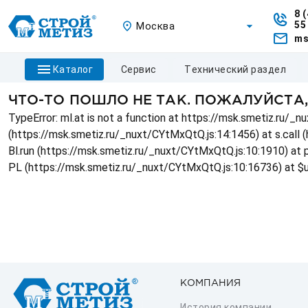
8 
55
Москва
ms
каталог
сервис
технический раздел
ЧТО-ТО ПОШЛО НЕ ТАК. ПОЖАЛУЙСТА
TypeError: ml.at is not a function at https://msk.smetiz.ru/
(https://msk.smetiz.ru/_nuxt/CYtMxQtQ.js:14:1456) at s.call 
Bl.run (https://msk.smetiz.ru/_nuxt/CYtMxQtQ.js:10:1910) at
PL (https://msk.smetiz.ru/_nuxt/CYtMxQtQ.js:10:16736) at $
КОМПАНИЯ
История компании