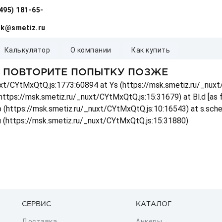
(495) 181-65-
k@smetiz.ru
калькулятор
о компании
как купить
, ПОВТОРИТЕ ПОПЫТКУ ПОЗЖЕ
_nuxt/CYtMxQtQ.js:1773:60894 at Ys (https://msk.smetiz.ru/_nux
(https://msk.smetiz.ru/_nuxt/CYtMxQtQ.js:15:31679) at Bl.d [as
 p (https://msk.smetiz.ru/_nuxt/CYtMxQtQ.js:10:16543) at s.sch
u (https://msk.smetiz.ru/_nuxt/CYtMxQtQ.js:15:31880)
СЕРВИС
КАТАЛОГ
Доставка
Анкеры