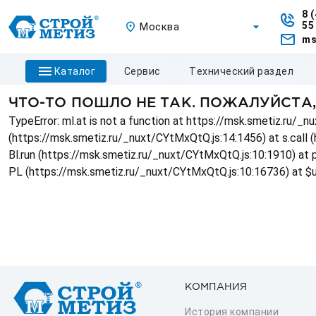
8 
55
Москва
ms
каталог
сервис
технический раздел
ЧТО-ТО ПОШЛО НЕ ТАК. ПОЖАЛУЙСТА
TypeError: ml.at is not a function at https://msk.smetiz.ru/
(https://msk.smetiz.ru/_nuxt/CYtMxQtQ.js:14:1456) at s.call 
Bl.run (https://msk.smetiz.ru/_nuxt/CYtMxQtQ.js:10:1910) at
PL (https://msk.smetiz.ru/_nuxt/CYtMxQtQ.js:10:16736) at $
КОМПАНИЯ
История компании