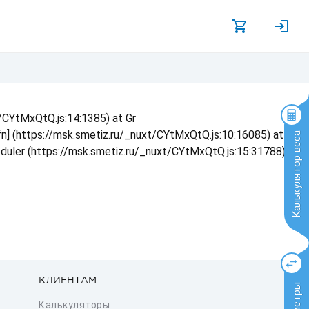
t/CYtMxQtQ.js:14:1385) at Gr
 fn] (https://msk.smetiz.ru/_nuxt/CYtMxQtQ.js:10:16085) at
Калькулятор веса
eduler (https://msk.smetiz.ru/_nuxt/CYtMxQtQ.js:15:31788) at
КЛИЕНТАМ
Калькуляторы