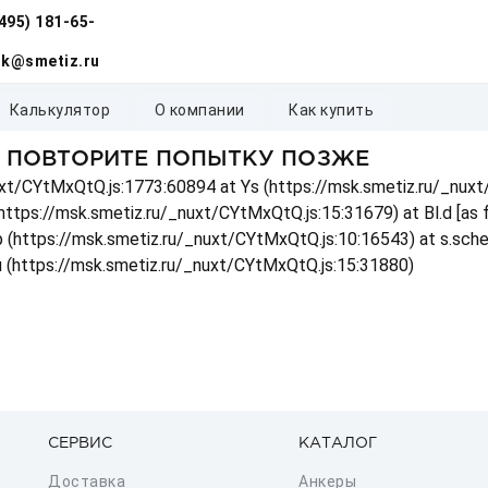
(495) 181-65-
k@smetiz.ru
калькулятор
о компании
как купить
, ПОВТОРИТЕ ПОПЫТКУ ПОЗЖЕ
_nuxt/CYtMxQtQ.js:1773:60894 at Ys (https://msk.smetiz.ru/_nux
(https://msk.smetiz.ru/_nuxt/CYtMxQtQ.js:15:31679) at Bl.d [as
 p (https://msk.smetiz.ru/_nuxt/CYtMxQtQ.js:10:16543) at s.sch
u (https://msk.smetiz.ru/_nuxt/CYtMxQtQ.js:15:31880)
СЕРВИС
КАТАЛОГ
Доставка
Анкеры