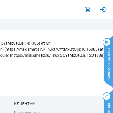
t/CYtMxQtQ.js:14:1385) at Gr
 fn] (https://msk.smetiz.ru/_nuxt/CYtMxQtQ.js:10:16085) at
Калькулятор веса
eduler (https://msk.smetiz.ru/_nuxt/CYtMxQtQ.js:15:31788) at
КЛИЕНТАМ
Калькуляторы