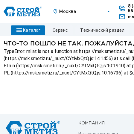
8 
55
Москва
ms
каталог
сервис
технический раздел
ЧТО-ТО ПОШЛО НЕ ТАК. ПОЖАЛУЙСТА
TypeError: ml.at is not a function at https://msk.smetiz.ru/
(https://msk.smetiz.ru/_nuxt/CYtMxQtQ.js:14:1456) at s.call 
Bl.run (https://msk.smetiz.ru/_nuxt/CYtMxQtQ.js:10:1910) at
PL (https://msk.smetiz.ru/_nuxt/CYtMxQtQ.js:10:16736) at $
КОМПАНИЯ
История компании