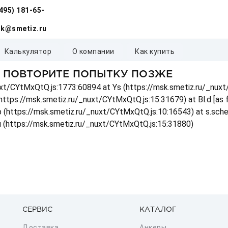
(495) 181-65-
k@smetiz.ru
калькулятор
о компании
как купить
, ПОВТОРИТЕ ПОПЫТКУ ПОЗЖЕ
_nuxt/CYtMxQtQ.js:1773:60894 at Ys (https://msk.smetiz.ru/_nux
(https://msk.smetiz.ru/_nuxt/CYtMxQtQ.js:15:31679) at Bl.d [as
 p (https://msk.smetiz.ru/_nuxt/CYtMxQtQ.js:10:16543) at s.sch
u (https://msk.smetiz.ru/_nuxt/CYtMxQtQ.js:15:31880)
СЕРВИС
КАТАЛОГ
Доставка
Анкеры