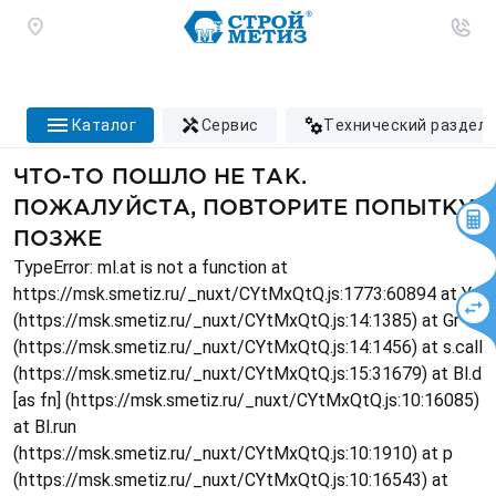
каталог
сервис
технический раздел
ЧТО-ТО ПОШЛО НЕ ТАК.
ПОЖАЛУЙСТА, ПОВТОРИТЕ ПОПЫТКУ
ПОЗЖЕ
TypeError: ml.at is not a function at
https://msk.smetiz.ru/_nuxt/CYtMxQtQ.js:1773:60894 at Ys
(https://msk.smetiz.ru/_nuxt/CYtMxQtQ.js:14:1385) at Gr
(https://msk.smetiz.ru/_nuxt/CYtMxQtQ.js:14:1456) at s.call
(https://msk.smetiz.ru/_nuxt/CYtMxQtQ.js:15:31679) at Bl.d
[as fn] (https://msk.smetiz.ru/_nuxt/CYtMxQtQ.js:10:16085)
at Bl.run
(https://msk.smetiz.ru/_nuxt/CYtMxQtQ.js:10:1910) at p
(https://msk.smetiz.ru/_nuxt/CYtMxQtQ.js:10:16543) at