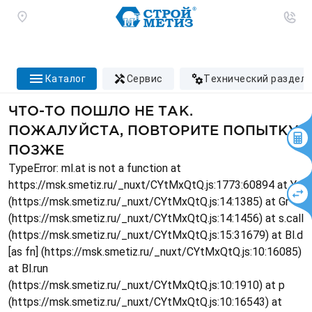
каталог
сервис
технический раздел
ЧТО-ТО ПОШЛО НЕ ТАК.
ПОЖАЛУЙСТА, ПОВТОРИТЕ ПОПЫТКУ
ПОЗЖЕ
TypeError: ml.at is not a function at
https://msk.smetiz.ru/_nuxt/CYtMxQtQ.js:1773:60894 at Ys
(https://msk.smetiz.ru/_nuxt/CYtMxQtQ.js:14:1385) at Gr
(https://msk.smetiz.ru/_nuxt/CYtMxQtQ.js:14:1456) at s.call
(https://msk.smetiz.ru/_nuxt/CYtMxQtQ.js:15:31679) at Bl.d
[as fn] (https://msk.smetiz.ru/_nuxt/CYtMxQtQ.js:10:16085)
at Bl.run
(https://msk.smetiz.ru/_nuxt/CYtMxQtQ.js:10:1910) at p
(https://msk.smetiz.ru/_nuxt/CYtMxQtQ.js:10:16543) at