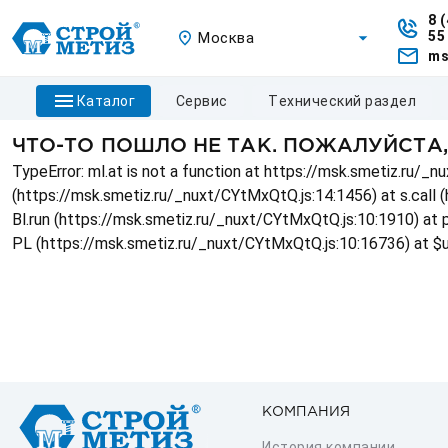
8 
55
Москва
ms
каталог
сервис
технический раздел
ЧТО-ТО ПОШЛО НЕ ТАК. ПОЖАЛУЙСТА
TypeError: ml.at is not a function at https://msk.smetiz.ru/
(https://msk.smetiz.ru/_nuxt/CYtMxQtQ.js:14:1456) at s.call 
Bl.run (https://msk.smetiz.ru/_nuxt/CYtMxQtQ.js:10:1910) at
PL (https://msk.smetiz.ru/_nuxt/CYtMxQtQ.js:10:16736) at $
КОМПАНИЯ
История компании