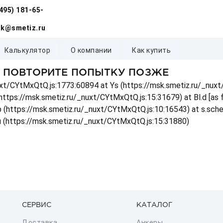
(495) 181-65-
k@smetiz.ru
калькулятор
о компании
как купить
, ПОВТОРИТЕ ПОПЫТКУ ПОЗЖЕ
_nuxt/CYtMxQtQ.js:1773:60894 at Ys (https://msk.smetiz.ru/_nux
(https://msk.smetiz.ru/_nuxt/CYtMxQtQ.js:15:31679) at Bl.d [as
 p (https://msk.smetiz.ru/_nuxt/CYtMxQtQ.js:10:16543) at s.sch
u (https://msk.smetiz.ru/_nuxt/CYtMxQtQ.js:15:31880)
СЕРВИС
КАТАЛОГ
Доставка
Анкеры