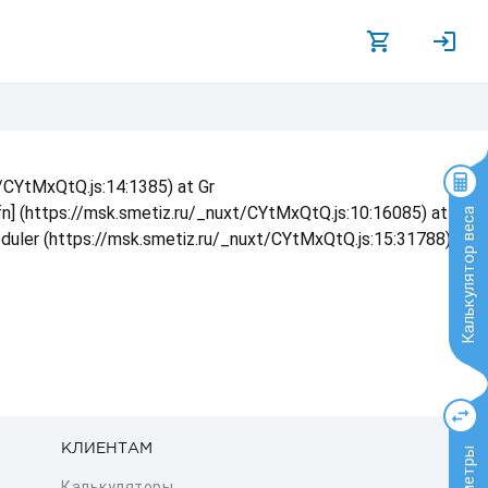
t/CYtMxQtQ.js:14:1385) at Gr
 fn] (https://msk.smetiz.ru/_nuxt/CYtMxQtQ.js:10:16085) at
Калькулятор веса
eduler (https://msk.smetiz.ru/_nuxt/CYtMxQtQ.js:15:31788) at
КЛИЕНТАМ
Калькуляторы