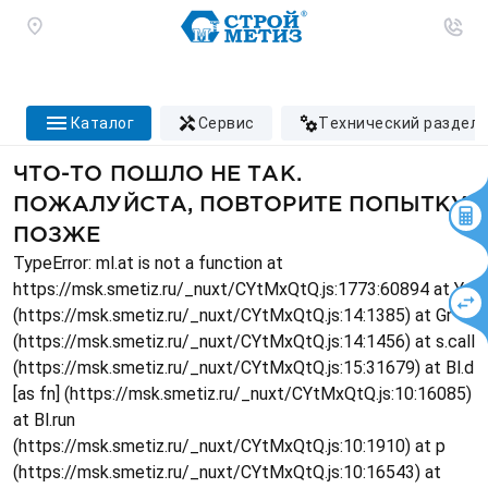
каталог
сервис
технический раздел
ЧТО-ТО ПОШЛО НЕ ТАК.
ПОЖАЛУЙСТА, ПОВТОРИТЕ ПОПЫТКУ
ПОЗЖЕ
TypeError: ml.at is not a function at
https://msk.smetiz.ru/_nuxt/CYtMxQtQ.js:1773:60894 at Ys
(https://msk.smetiz.ru/_nuxt/CYtMxQtQ.js:14:1385) at Gr
(https://msk.smetiz.ru/_nuxt/CYtMxQtQ.js:14:1456) at s.call
(https://msk.smetiz.ru/_nuxt/CYtMxQtQ.js:15:31679) at Bl.d
[as fn] (https://msk.smetiz.ru/_nuxt/CYtMxQtQ.js:10:16085)
at Bl.run
(https://msk.smetiz.ru/_nuxt/CYtMxQtQ.js:10:1910) at p
(https://msk.smetiz.ru/_nuxt/CYtMxQtQ.js:10:16543) at