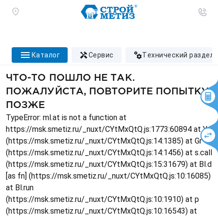
каталог
сервис
технический раздел
ЧТО-ТО ПОШЛО НЕ ТАК.
ПОЖАЛУЙСТА, ПОВТОРИТЕ ПОПЫТКУ
ПОЗЖЕ
TypeError: ml.at is not a function at
https://msk.smetiz.ru/_nuxt/CYtMxQtQ.js:1773:60894 at Ys
(https://msk.smetiz.ru/_nuxt/CYtMxQtQ.js:14:1385) at Gr
(https://msk.smetiz.ru/_nuxt/CYtMxQtQ.js:14:1456) at s.call
(https://msk.smetiz.ru/_nuxt/CYtMxQtQ.js:15:31679) at Bl.d
[as fn] (https://msk.smetiz.ru/_nuxt/CYtMxQtQ.js:10:16085)
at Bl.run
(https://msk.smetiz.ru/_nuxt/CYtMxQtQ.js:10:1910) at p
(https://msk.smetiz.ru/_nuxt/CYtMxQtQ.js:10:16543) at