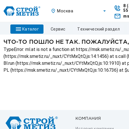
8 
55
Москва
ms
каталог
сервис
технический раздел
ЧТО-ТО ПОШЛО НЕ ТАК. ПОЖАЛУЙСТА
TypeError: ml.at is not a function at https://msk.smetiz.ru/
(https://msk.smetiz.ru/_nuxt/CYtMxQtQ.js:14:1456) at s.call 
Bl.run (https://msk.smetiz.ru/_nuxt/CYtMxQtQ.js:10:1910) at
PL (https://msk.smetiz.ru/_nuxt/CYtMxQtQ.js:10:16736) at $
КОМПАНИЯ
История компании