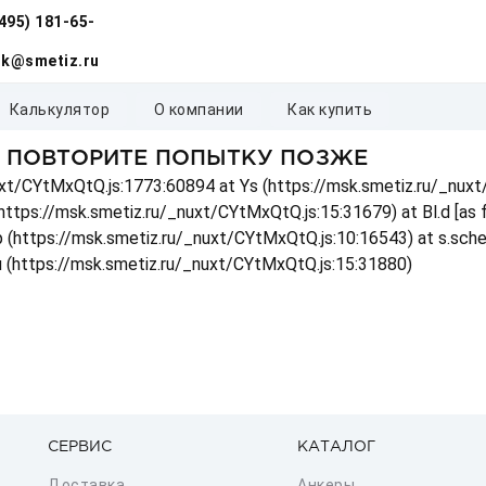
(495) 181-65-
k@smetiz.ru
калькулятор
о компании
как купить
, ПОВТОРИТЕ ПОПЫТКУ ПОЗЖЕ
_nuxt/CYtMxQtQ.js:1773:60894 at Ys (https://msk.smetiz.ru/_nux
(https://msk.smetiz.ru/_nuxt/CYtMxQtQ.js:15:31679) at Bl.d [as
 p (https://msk.smetiz.ru/_nuxt/CYtMxQtQ.js:10:16543) at s.sch
u (https://msk.smetiz.ru/_nuxt/CYtMxQtQ.js:15:31880)
СЕРВИС
КАТАЛОГ
Доставка
Анкеры