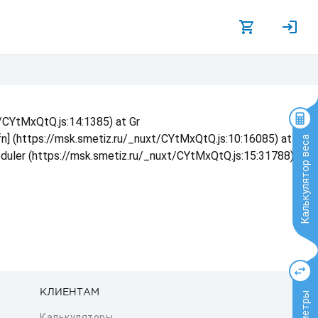
t/CYtMxQtQ.js:14:1385) at Gr
 fn] (https://msk.smetiz.ru/_nuxt/CYtMxQtQ.js:10:16085) at
Калькулятор веса
eduler (https://msk.smetiz.ru/_nuxt/CYtMxQtQ.js:15:31788) at
КЛИЕНТАМ
Калькуляторы