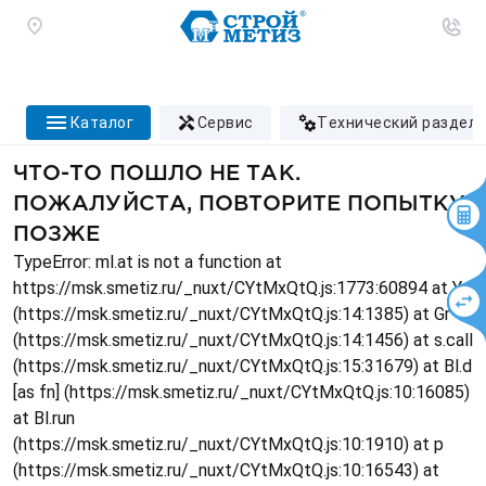
каталог
сервис
технический раздел
ЧТО-ТО ПОШЛО НЕ ТАК.
ПОЖАЛУЙСТА, ПОВТОРИТЕ ПОПЫТКУ
ПОЗЖЕ
TypeError: ml.at is not a function at
https://msk.smetiz.ru/_nuxt/CYtMxQtQ.js:1773:60894 at Ys
(https://msk.smetiz.ru/_nuxt/CYtMxQtQ.js:14:1385) at Gr
(https://msk.smetiz.ru/_nuxt/CYtMxQtQ.js:14:1456) at s.call
(https://msk.smetiz.ru/_nuxt/CYtMxQtQ.js:15:31679) at Bl.d
[as fn] (https://msk.smetiz.ru/_nuxt/CYtMxQtQ.js:10:16085)
at Bl.run
(https://msk.smetiz.ru/_nuxt/CYtMxQtQ.js:10:1910) at p
(https://msk.smetiz.ru/_nuxt/CYtMxQtQ.js:10:16543) at