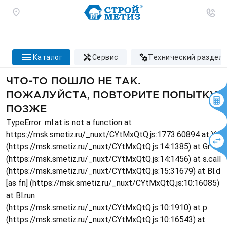
каталог
сервис
технический раздел
ЧТО-ТО ПОШЛО НЕ ТАК.
ПОЖАЛУЙСТА, ПОВТОРИТЕ ПОПЫТКУ
ПОЗЖЕ
TypeError: ml.at is not a function at
https://msk.smetiz.ru/_nuxt/CYtMxQtQ.js:1773:60894 at Ys
(https://msk.smetiz.ru/_nuxt/CYtMxQtQ.js:14:1385) at Gr
(https://msk.smetiz.ru/_nuxt/CYtMxQtQ.js:14:1456) at s.call
(https://msk.smetiz.ru/_nuxt/CYtMxQtQ.js:15:31679) at Bl.d
[as fn] (https://msk.smetiz.ru/_nuxt/CYtMxQtQ.js:10:16085)
at Bl.run
(https://msk.smetiz.ru/_nuxt/CYtMxQtQ.js:10:1910) at p
(https://msk.smetiz.ru/_nuxt/CYtMxQtQ.js:10:16543) at