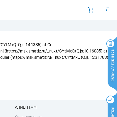
t/CYtMxQtQ.js:14:1385) at Gr
 fn] (https://msk.smetiz.ru/_nuxt/CYtMxQtQ.js:10:16085) at
Калькулятор веса
eduler (https://msk.smetiz.ru/_nuxt/CYtMxQtQ.js:15:31788) at
КЛИЕНТАМ
Калькуляторы