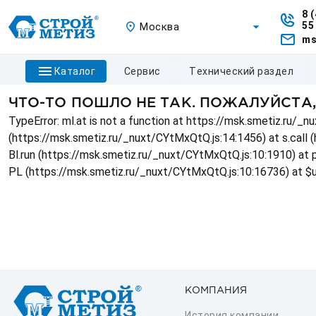
8 
55
Москва
ms
каталог
сервис
технический раздел
ЧТО-ТО ПОШЛО НЕ ТАК. ПОЖАЛУЙСТА
TypeError: ml.at is not a function at https://msk.smetiz.ru/
(https://msk.smetiz.ru/_nuxt/CYtMxQtQ.js:14:1456) at s.call 
Bl.run (https://msk.smetiz.ru/_nuxt/CYtMxQtQ.js:10:1910) at
PL (https://msk.smetiz.ru/_nuxt/CYtMxQtQ.js:10:16736) at $
КОМПАНИЯ
История компании