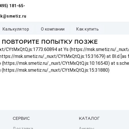
(495) 181-65-
k@smetiz.ru
калькулятор
о компании
как купить
, ПОВТОРИТЕ ПОПЫТКУ ПОЗЖЕ
_nuxt/CYtMxQtQ.js:1773:60894 at Ys (https://msk.smetiz.ru/_nux
(https://msk.smetiz.ru/_nuxt/CYtMxQtQ.js:15:31679) at Bl.d [as
 p (https://msk.smetiz.ru/_nuxt/CYtMxQtQ.js:10:16543) at s.sch
u (https://msk.smetiz.ru/_nuxt/CYtMxQtQ.js:15:31880)
СЕРВИС
КАТАЛОГ
Доставка
Анкеры