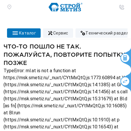
каталог
сервис
технический раздел
ЧТО-ТО ПОШЛО НЕ ТАК.
ПОЖАЛУЙСТА, ПОВТОРИТЕ ПОПЫТКУ
ПОЗЖЕ
TypeError: ml.at is not a function at
https://msk.smetiz.ru/_nuxt/CYtMxQtQ.js:1773:60894 at Ys
(https://msk.smetiz.ru/_nuxt/CYtMxQtQ.js:14:1385) at Gr
(https://msk.smetiz.ru/_nuxt/CYtMxQtQ.js:14:1456) at s.call
(https://msk.smetiz.ru/_nuxt/CYtMxQtQ.js:15:31679) at Bl.d
[as fn] (https://msk.smetiz.ru/_nuxt/CYtMxQtQ.js:10:16085)
at Bl.run
(https://msk.smetiz.ru/_nuxt/CYtMxQtQ.js:10:1910) at p
(https://msk.smetiz.ru/_nuxt/CYtMxQtQ.js:10:16543) at