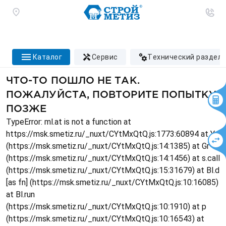
каталог
сервис
технический раздел
ЧТО-ТО ПОШЛО НЕ ТАК.
ПОЖАЛУЙСТА, ПОВТОРИТЕ ПОПЫТКУ
ПОЗЖЕ
TypeError: ml.at is not a function at
https://msk.smetiz.ru/_nuxt/CYtMxQtQ.js:1773:60894 at Ys
(https://msk.smetiz.ru/_nuxt/CYtMxQtQ.js:14:1385) at Gr
(https://msk.smetiz.ru/_nuxt/CYtMxQtQ.js:14:1456) at s.call
(https://msk.smetiz.ru/_nuxt/CYtMxQtQ.js:15:31679) at Bl.d
[as fn] (https://msk.smetiz.ru/_nuxt/CYtMxQtQ.js:10:16085)
at Bl.run
(https://msk.smetiz.ru/_nuxt/CYtMxQtQ.js:10:1910) at p
(https://msk.smetiz.ru/_nuxt/CYtMxQtQ.js:10:16543) at