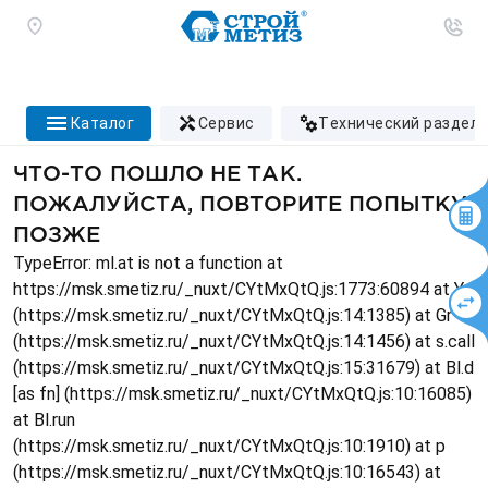
каталог
сервис
технический раздел
ЧТО-ТО ПОШЛО НЕ ТАК.
ПОЖАЛУЙСТА, ПОВТОРИТЕ ПОПЫТКУ
ПОЗЖЕ
TypeError: ml.at is not a function at
https://msk.smetiz.ru/_nuxt/CYtMxQtQ.js:1773:60894 at Ys
(https://msk.smetiz.ru/_nuxt/CYtMxQtQ.js:14:1385) at Gr
(https://msk.smetiz.ru/_nuxt/CYtMxQtQ.js:14:1456) at s.call
(https://msk.smetiz.ru/_nuxt/CYtMxQtQ.js:15:31679) at Bl.d
[as fn] (https://msk.smetiz.ru/_nuxt/CYtMxQtQ.js:10:16085)
at Bl.run
(https://msk.smetiz.ru/_nuxt/CYtMxQtQ.js:10:1910) at p
(https://msk.smetiz.ru/_nuxt/CYtMxQtQ.js:10:16543) at