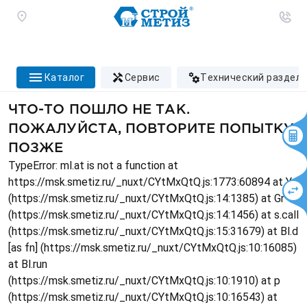
каталог
сервис
технический раздел
ЧТО-ТО ПОШЛО НЕ ТАК.
ПОЖАЛУЙСТА, ПОВТОРИТЕ ПОПЫТКУ
ПОЗЖЕ
TypeError: ml.at is not a function at
https://msk.smetiz.ru/_nuxt/CYtMxQtQ.js:1773:60894 at Ys
(https://msk.smetiz.ru/_nuxt/CYtMxQtQ.js:14:1385) at Gr
(https://msk.smetiz.ru/_nuxt/CYtMxQtQ.js:14:1456) at s.call
(https://msk.smetiz.ru/_nuxt/CYtMxQtQ.js:15:31679) at Bl.d
[as fn] (https://msk.smetiz.ru/_nuxt/CYtMxQtQ.js:10:16085)
at Bl.run
(https://msk.smetiz.ru/_nuxt/CYtMxQtQ.js:10:1910) at p
(https://msk.smetiz.ru/_nuxt/CYtMxQtQ.js:10:16543) at