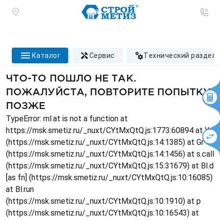
каталог
сервис
технический раздел
ЧТО-ТО ПОШЛО НЕ ТАК.
ПОЖАЛУЙСТА, ПОВТОРИТЕ ПОПЫТКУ
ПОЗЖЕ
TypeError: ml.at is not a function at
https://msk.smetiz.ru/_nuxt/CYtMxQtQ.js:1773:60894 at Ys
(https://msk.smetiz.ru/_nuxt/CYtMxQtQ.js:14:1385) at Gr
(https://msk.smetiz.ru/_nuxt/CYtMxQtQ.js:14:1456) at s.call
(https://msk.smetiz.ru/_nuxt/CYtMxQtQ.js:15:31679) at Bl.d
[as fn] (https://msk.smetiz.ru/_nuxt/CYtMxQtQ.js:10:16085)
at Bl.run
(https://msk.smetiz.ru/_nuxt/CYtMxQtQ.js:10:1910) at p
(https://msk.smetiz.ru/_nuxt/CYtMxQtQ.js:10:16543) at