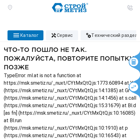
каталог
сервис
технический раздел
ЧТО-ТО ПОШЛО НЕ ТАК.
ПОЖАЛУЙСТА, ПОВТОРИТЕ ПОПЫТКУ
ПОЗЖЕ
TypeError: ml.at is not a function at
https://msk.smetiz.ru/_nuxt/CYtMxQtQ.js:1773:60894 at Ys
(https://msk.smetiz.ru/_nuxt/CYtMxQtQ.js:14:1385) at Gr
(https://msk.smetiz.ru/_nuxt/CYtMxQtQ.js:14:1456) at s.call
(https://msk.smetiz.ru/_nuxt/CYtMxQtQ.js:15:31679) at Bl.d
[as fn] (https://msk.smetiz.ru/_nuxt/CYtMxQtQ.js:10:16085)
at Bl.run
(https://msk.smetiz.ru/_nuxt/CYtMxQtQ.js:10:1910) at p
(https://msk.smetiz.ru/_nuxt/CYtMxQtQ.js:10:16543) at