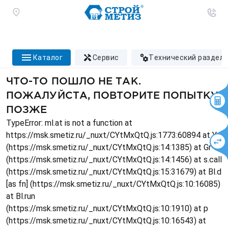
каталог
сервис
технический раздел
ЧТО-ТО ПОШЛО НЕ ТАК.
ПОЖАЛУЙСТА, ПОВТОРИТЕ ПОПЫТКУ
ПОЗЖЕ
TypeError: ml.at is not a function at
https://msk.smetiz.ru/_nuxt/CYtMxQtQ.js:1773:60894 at Ys
(https://msk.smetiz.ru/_nuxt/CYtMxQtQ.js:14:1385) at Gr
(https://msk.smetiz.ru/_nuxt/CYtMxQtQ.js:14:1456) at s.call
(https://msk.smetiz.ru/_nuxt/CYtMxQtQ.js:15:31679) at Bl.d
[as fn] (https://msk.smetiz.ru/_nuxt/CYtMxQtQ.js:10:16085)
at Bl.run
(https://msk.smetiz.ru/_nuxt/CYtMxQtQ.js:10:1910) at p
(https://msk.smetiz.ru/_nuxt/CYtMxQtQ.js:10:16543) at