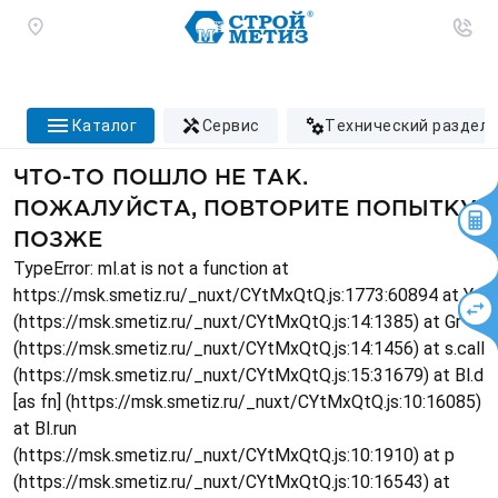
каталог
сервис
технический раздел
ЧТО-ТО ПОШЛО НЕ ТАК.
ПОЖАЛУЙСТА, ПОВТОРИТЕ ПОПЫТКУ
ПОЗЖЕ
TypeError: ml.at is not a function at
https://msk.smetiz.ru/_nuxt/CYtMxQtQ.js:1773:60894 at Ys
(https://msk.smetiz.ru/_nuxt/CYtMxQtQ.js:14:1385) at Gr
(https://msk.smetiz.ru/_nuxt/CYtMxQtQ.js:14:1456) at s.call
(https://msk.smetiz.ru/_nuxt/CYtMxQtQ.js:15:31679) at Bl.d
[as fn] (https://msk.smetiz.ru/_nuxt/CYtMxQtQ.js:10:16085)
at Bl.run
(https://msk.smetiz.ru/_nuxt/CYtMxQtQ.js:10:1910) at p
(https://msk.smetiz.ru/_nuxt/CYtMxQtQ.js:10:16543) at