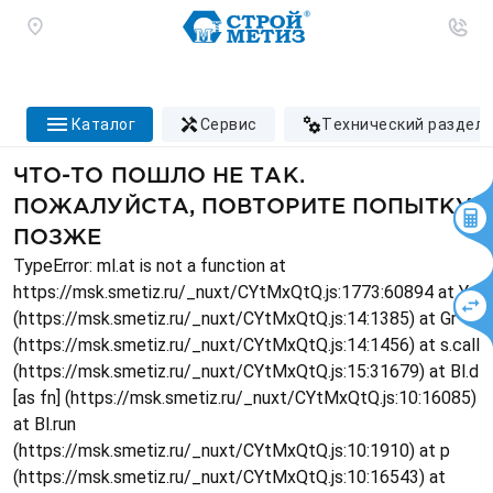
каталог
сервис
технический раздел
ЧТО-ТО ПОШЛО НЕ ТАК.
ПОЖАЛУЙСТА, ПОВТОРИТЕ ПОПЫТКУ
ПОЗЖЕ
TypeError: ml.at is not a function at
https://msk.smetiz.ru/_nuxt/CYtMxQtQ.js:1773:60894 at Ys
(https://msk.smetiz.ru/_nuxt/CYtMxQtQ.js:14:1385) at Gr
(https://msk.smetiz.ru/_nuxt/CYtMxQtQ.js:14:1456) at s.call
(https://msk.smetiz.ru/_nuxt/CYtMxQtQ.js:15:31679) at Bl.d
[as fn] (https://msk.smetiz.ru/_nuxt/CYtMxQtQ.js:10:16085)
at Bl.run
(https://msk.smetiz.ru/_nuxt/CYtMxQtQ.js:10:1910) at p
(https://msk.smetiz.ru/_nuxt/CYtMxQtQ.js:10:16543) at