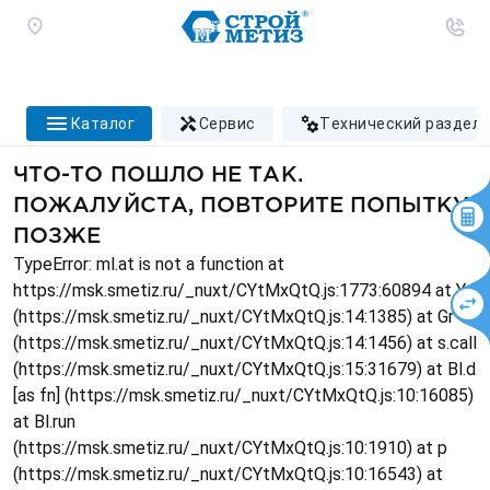
каталог
сервис
технический раздел
ЧТО-ТО ПОШЛО НЕ ТАК.
ПОЖАЛУЙСТА, ПОВТОРИТЕ ПОПЫТКУ
ПОЗЖЕ
TypeError: ml.at is not a function at
https://msk.smetiz.ru/_nuxt/CYtMxQtQ.js:1773:60894 at Ys
(https://msk.smetiz.ru/_nuxt/CYtMxQtQ.js:14:1385) at Gr
(https://msk.smetiz.ru/_nuxt/CYtMxQtQ.js:14:1456) at s.call
(https://msk.smetiz.ru/_nuxt/CYtMxQtQ.js:15:31679) at Bl.d
[as fn] (https://msk.smetiz.ru/_nuxt/CYtMxQtQ.js:10:16085)
at Bl.run
(https://msk.smetiz.ru/_nuxt/CYtMxQtQ.js:10:1910) at p
(https://msk.smetiz.ru/_nuxt/CYtMxQtQ.js:10:16543) at