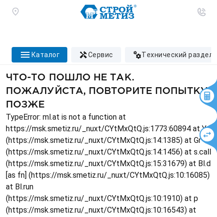
каталог
сервис
технический раздел
ЧТО-ТО ПОШЛО НЕ ТАК.
ПОЖАЛУЙСТА, ПОВТОРИТЕ ПОПЫТКУ
ПОЗЖЕ
TypeError: ml.at is not a function at
https://msk.smetiz.ru/_nuxt/CYtMxQtQ.js:1773:60894 at Ys
(https://msk.smetiz.ru/_nuxt/CYtMxQtQ.js:14:1385) at Gr
(https://msk.smetiz.ru/_nuxt/CYtMxQtQ.js:14:1456) at s.call
(https://msk.smetiz.ru/_nuxt/CYtMxQtQ.js:15:31679) at Bl.d
[as fn] (https://msk.smetiz.ru/_nuxt/CYtMxQtQ.js:10:16085)
at Bl.run
(https://msk.smetiz.ru/_nuxt/CYtMxQtQ.js:10:1910) at p
(https://msk.smetiz.ru/_nuxt/CYtMxQtQ.js:10:16543) at