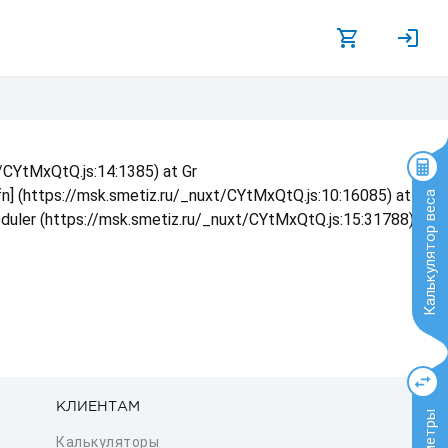
t/CYtMxQtQ.js:14:1385) at Gr
 fn] (https://msk.smetiz.ru/_nuxt/CYtMxQtQ.js:10:16085) at
Калькулятор веса
eduler (https://msk.smetiz.ru/_nuxt/CYtMxQtQ.js:15:31788) at
КЛИЕНТАМ
Калькуляторы