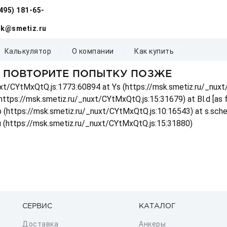
(495) 181-65-
k@smetiz.ru
калькулятор
о компании
как купить
, ПОВТОРИТЕ ПОПЫТКУ ПОЗЖЕ
_nuxt/CYtMxQtQ.js:1773:60894 at Ys (https://msk.smetiz.ru/_nux
(https://msk.smetiz.ru/_nuxt/CYtMxQtQ.js:15:31679) at Bl.d [as
 p (https://msk.smetiz.ru/_nuxt/CYtMxQtQ.js:10:16543) at s.sch
u (https://msk.smetiz.ru/_nuxt/CYtMxQtQ.js:15:31880)
СЕРВИС
КАТАЛОГ
Доставка
Анкеры