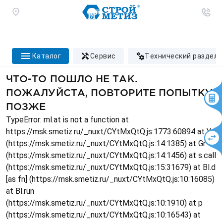
каталог
сервис
технический раздел
ЧТО-ТО ПОШЛО НЕ ТАК.
ПОЖАЛУЙСТА, ПОВТОРИТЕ ПОПЫТКУ
ПОЗЖЕ
TypeError: ml.at is not a function at
https://msk.smetiz.ru/_nuxt/CYtMxQtQ.js:1773:60894 at Ys
(https://msk.smetiz.ru/_nuxt/CYtMxQtQ.js:14:1385) at Gr
(https://msk.smetiz.ru/_nuxt/CYtMxQtQ.js:14:1456) at s.call
(https://msk.smetiz.ru/_nuxt/CYtMxQtQ.js:15:31679) at Bl.d
[as fn] (https://msk.smetiz.ru/_nuxt/CYtMxQtQ.js:10:16085)
at Bl.run
(https://msk.smetiz.ru/_nuxt/CYtMxQtQ.js:10:1910) at p
(https://msk.smetiz.ru/_nuxt/CYtMxQtQ.js:10:16543) at