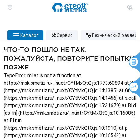
каталог
сервис
технический раздел
ЧТО-ТО ПОШЛО НЕ ТАК.
ПОЖАЛУЙСТА, ПОВТОРИТЕ ПОПЫТКУ
ПОЗЖЕ
TypeError: ml.at is not a function at
https://msk.smetiz.ru/_nuxt/CYtMxQtQ.js:1773:60894 at Ys
(https://msk.smetiz.ru/_nuxt/CYtMxQtQ.js:14:1385) at Gr
(https://msk.smetiz.ru/_nuxt/CYtMxQtQ.js:14:1456) at s.call
(https://msk.smetiz.ru/_nuxt/CYtMxQtQ.js:15:31679) at Bl.d
[as fn] (https://msk.smetiz.ru/_nuxt/CYtMxQtQ.js:10:16085)
at Bl.run
(https://msk.smetiz.ru/_nuxt/CYtMxQtQ.js:10:1910) at p
(https://msk.smetiz.ru/_nuxt/CYtMxQtQ.js:10:16543) at