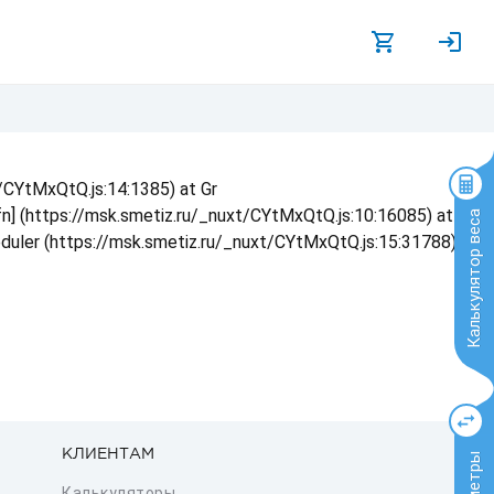
t/CYtMxQtQ.js:14:1385) at Gr
 fn] (https://msk.smetiz.ru/_nuxt/CYtMxQtQ.js:10:16085) at
Калькулятор веса
eduler (https://msk.smetiz.ru/_nuxt/CYtMxQtQ.js:15:31788) at
КЛИЕНТАМ
Калькуляторы