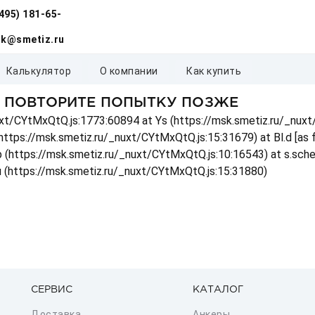
(495) 181-65-
k@smetiz.ru
калькулятор
о компании
как купить
, ПОВТОРИТЕ ПОПЫТКУ ПОЗЖЕ
_nuxt/CYtMxQtQ.js:1773:60894 at Ys (https://msk.smetiz.ru/_nux
(https://msk.smetiz.ru/_nuxt/CYtMxQtQ.js:15:31679) at Bl.d [as
 p (https://msk.smetiz.ru/_nuxt/CYtMxQtQ.js:10:16543) at s.sch
u (https://msk.smetiz.ru/_nuxt/CYtMxQtQ.js:15:31880)
СЕРВИС
КАТАЛОГ
Доставка
Анкеры