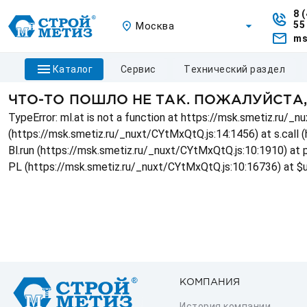
8 
55
Москва
ms
каталог
сервис
технический раздел
ЧТО-ТО ПОШЛО НЕ ТАК. ПОЖАЛУЙСТА
TypeError: ml.at is not a function at https://msk.smetiz.ru/
(https://msk.smetiz.ru/_nuxt/CYtMxQtQ.js:14:1456) at s.call 
Bl.run (https://msk.smetiz.ru/_nuxt/CYtMxQtQ.js:10:1910) at
PL (https://msk.smetiz.ru/_nuxt/CYtMxQtQ.js:10:16736) at $
КОМПАНИЯ
История компании