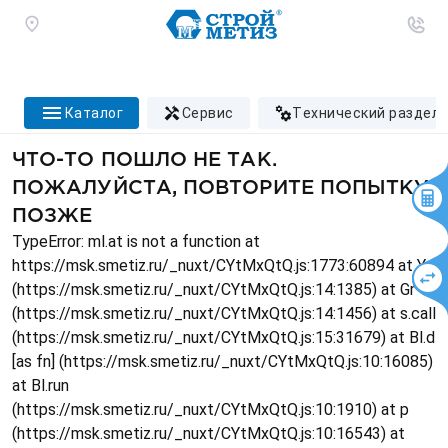
каталог
сервис
технический раздел
ЧТО-ТО ПОШЛО НЕ ТАК.
ПОЖАЛУЙСТА, ПОВТОРИТЕ ПОПЫТКУ
ПОЗЖЕ
TypeError: ml.at is not a function at
https://msk.smetiz.ru/_nuxt/CYtMxQtQ.js:1773:60894 at Ys
(https://msk.smetiz.ru/_nuxt/CYtMxQtQ.js:14:1385) at Gr
(https://msk.smetiz.ru/_nuxt/CYtMxQtQ.js:14:1456) at s.call
(https://msk.smetiz.ru/_nuxt/CYtMxQtQ.js:15:31679) at Bl.d
[as fn] (https://msk.smetiz.ru/_nuxt/CYtMxQtQ.js:10:16085)
at Bl.run
(https://msk.smetiz.ru/_nuxt/CYtMxQtQ.js:10:1910) at p
(https://msk.smetiz.ru/_nuxt/CYtMxQtQ.js:10:16543) at