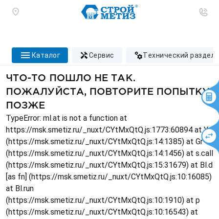
каталог
сервис
технический раздел
ЧТО-ТО ПОШЛО НЕ ТАК.
ПОЖАЛУЙСТА, ПОВТОРИТЕ ПОПЫТКУ
ПОЗЖЕ
TypeError: ml.at is not a function at
https://msk.smetiz.ru/_nuxt/CYtMxQtQ.js:1773:60894 at Ys
(https://msk.smetiz.ru/_nuxt/CYtMxQtQ.js:14:1385) at Gr
(https://msk.smetiz.ru/_nuxt/CYtMxQtQ.js:14:1456) at s.call
(https://msk.smetiz.ru/_nuxt/CYtMxQtQ.js:15:31679) at Bl.d
[as fn] (https://msk.smetiz.ru/_nuxt/CYtMxQtQ.js:10:16085)
at Bl.run
(https://msk.smetiz.ru/_nuxt/CYtMxQtQ.js:10:1910) at p
(https://msk.smetiz.ru/_nuxt/CYtMxQtQ.js:10:16543) at