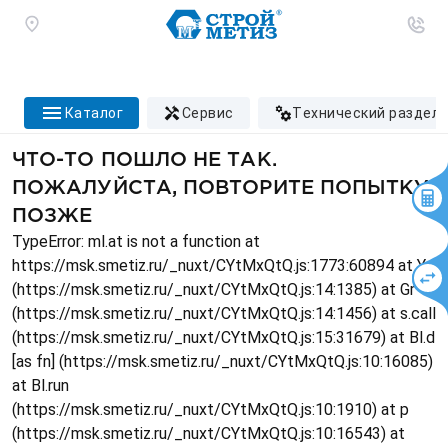
каталог
сервис
технический раздел
ЧТО-ТО ПОШЛО НЕ ТАК.
ПОЖАЛУЙСТА, ПОВТОРИТЕ ПОПЫТКУ
ПОЗЖЕ
TypeError: ml.at is not a function at
https://msk.smetiz.ru/_nuxt/CYtMxQtQ.js:1773:60894 at Ys
(https://msk.smetiz.ru/_nuxt/CYtMxQtQ.js:14:1385) at Gr
(https://msk.smetiz.ru/_nuxt/CYtMxQtQ.js:14:1456) at s.call
(https://msk.smetiz.ru/_nuxt/CYtMxQtQ.js:15:31679) at Bl.d
[as fn] (https://msk.smetiz.ru/_nuxt/CYtMxQtQ.js:10:16085)
at Bl.run
(https://msk.smetiz.ru/_nuxt/CYtMxQtQ.js:10:1910) at p
(https://msk.smetiz.ru/_nuxt/CYtMxQtQ.js:10:16543) at